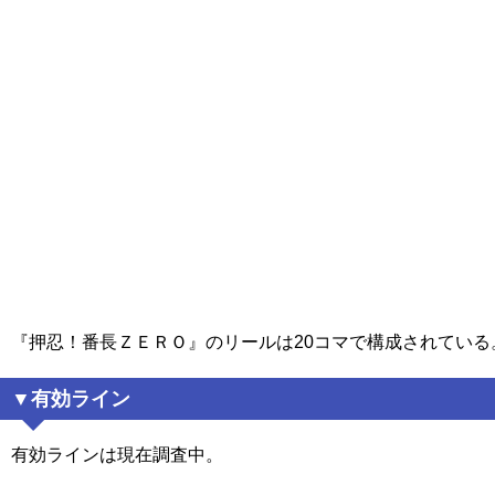
『押忍！番長ＺＥＲＯ』のリールは20コマで構成されている
有効ライン
有効ラインは現在調査中。