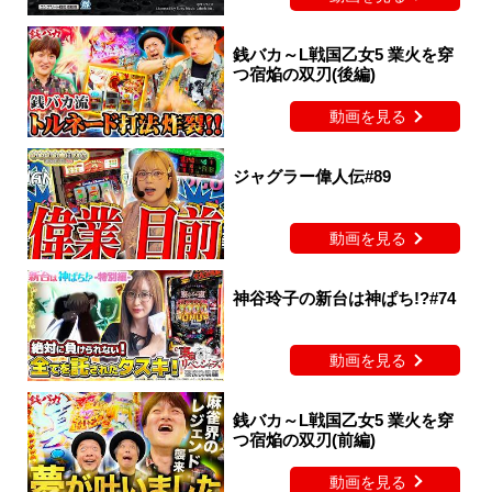
銭バカ～L戦国乙女5 業火を穿
つ宿焔の双刃(後編)
動画を見る
ジャグラー偉人伝#89
動画を見る
神谷玲子の新台は神ぱち!?#74
動画を見る
銭バカ～L戦国乙女5 業火を穿
つ宿焔の双刃(前編)
動画を見る