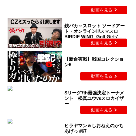
動画を見る
銭バカ～スロット ソードアー
ト・オンラインII/スマスロ
BIRDIE WING -Golf Girls'
Story-(前編)
動画を見る
【新台実戦】戦国コレクショ
ン6
動画を見る
Sリーグ7th最強決定トーナメ
ント 松真ユウvsスロカイザ
ー
動画を見る
ヒラヤマン＆しおねえのかち
あげっ #67