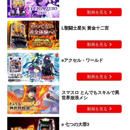
動画を見る
L聖闘士星矢 黄金十二宮
動画を見る
eアクセル・ワールド
動画を見る
スマスロ とんでもスキルで異
世界放浪メシ
動画を見る
e 七つの大罪3