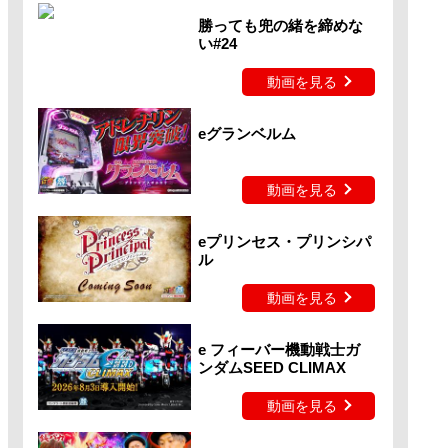
勝っても兜の緒を締めな
い#24
動画を見る
eグランベルム
動画を見る
eプリンセス・プリンシパ
ル
動画を見る
e フィーバー機動戦士ガ
ンダムSEED CLIMAX
動画を見る