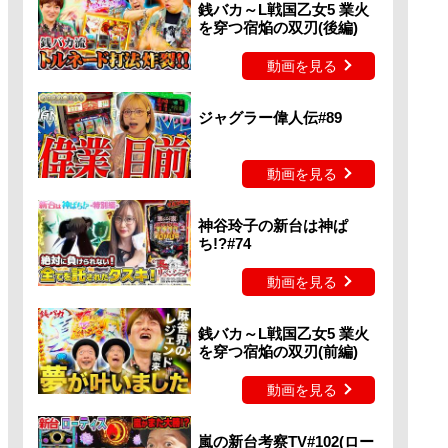
銭バカ～L戦国乙女5 業火
を穿つ宿焔の双刃(後編)
動画を見る
ジャグラー偉人伝#89
動画を見る
神谷玲子の新台は神ぱ
ち!?#74
動画を見る
銭バカ～L戦国乙女5 業火
を穿つ宿焔の双刃(前編)
動画を見る
嵐の新台考察TV#102(ロー