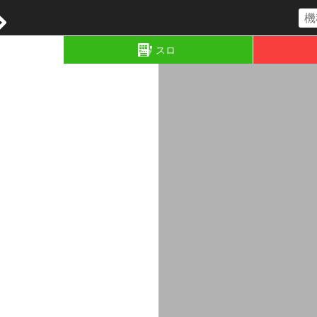
コラム
スロ