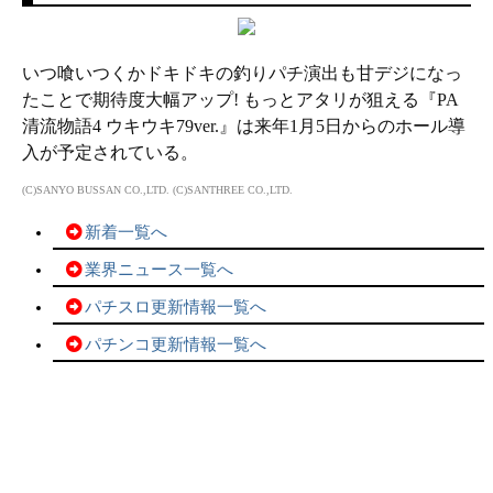
いつ喰いつくかドキドキの釣りパチ演出も甘デジになっ
たことで期待度大幅アップ! もっとアタリが狙える『PA
清流物語4 ウキウキ79ver.』は来年1月5日からのホール導
入が予定されている。
(C)SANYO BUSSAN CO.,LTD. (C)SANTHREE CO.,LTD.
新着一覧へ
業界ニュース一覧へ
パチスロ更新情報一覧へ
パチンコ更新情報一覧へ