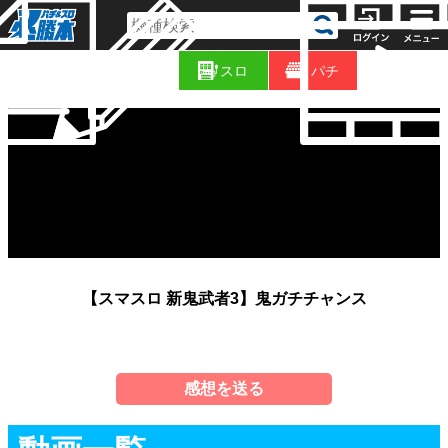
コ
新
ラ
スロ
パチ
着
ム
【スマスロ 新鬼武者3】鬼ガチチャンス
感想を送る