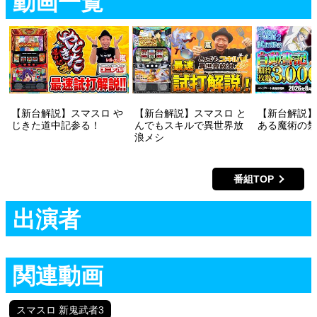
動画一覧
【新台解説】スマスロ や
【新台解説】スマスロ と
【新台解説】
じきた道中記参る！
んでもスキルで異世界放
ある魔術の禁
浪メシ
番組TOP
出演者
関連動画
スマスロ 新鬼武者3