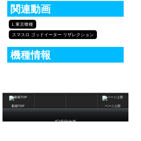
関連動画
L 東京喰種
スマスロ ゴッドイーター リザレクション
機種情報
動画TOP
ページ上部
(C)辰巳出版