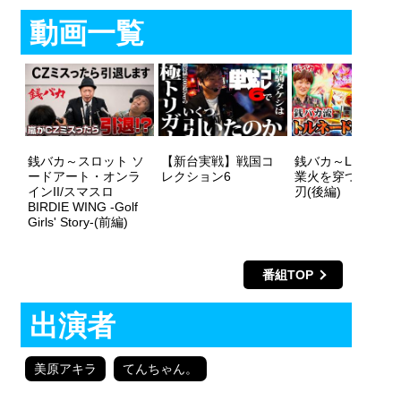
動画一覧
銭バカ～スロット ソ
【新台実戦】戦国コ
銭バカ～L戦国乙女
ードアート・オンラ
レクション6
業火を穿つ宿焔の
インII/スマスロ
刃(後編)
BIRDIE WING -Golf
Girls' Story-(前編)
番組TOP
出演者
美原アキラ
てんちゃん。