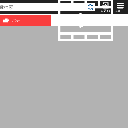
パチ
動画