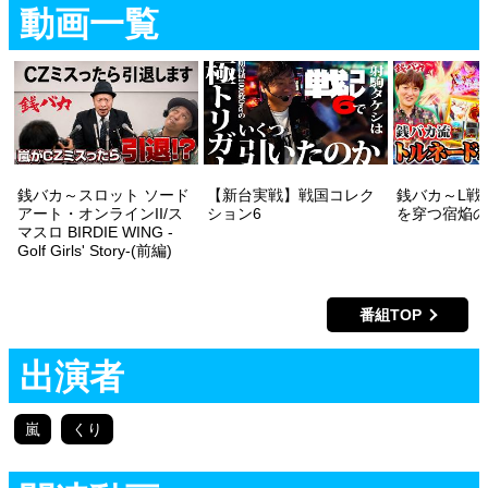
動画一覧
銭バカ～スロット ソード
【新台実戦】戦国コレク
銭バカ～L戦
アート・オンラインII/ス
ション6
を穿つ宿焔の
マスロ BIRDIE WING -
Golf Girls' Story-(前編)
番組TOP
出演者
嵐
くり