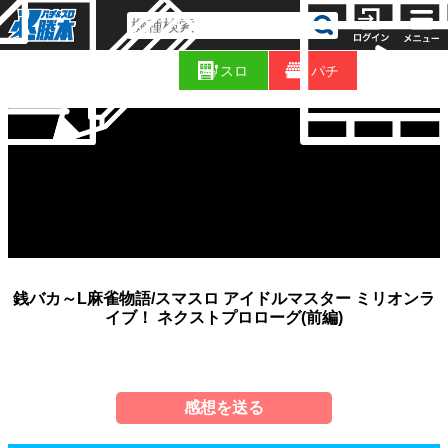
コ
新
ラ
スロ
パチ
着
ム
銭バカ～L麻雀物語/スマスロ アイドルマスター ミリオンラ
イブ！ ネクストプロローグ(前編)
感想を送る