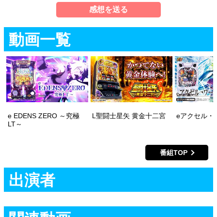
感想を送る
動画一覧
e EDENS ZERO ～究極
L聖闘士星矢 黄金十二宮
eアクセル・
LT～
番組TOP
出演者