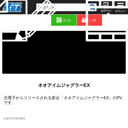
コ
新
ラ
スロ
パチ
着
ム
ネオアイムジャグラーEX
北電子からリリースされる新台「ネオアイムジャグラーEX」のPV
です。
(C)KITA DENSHI