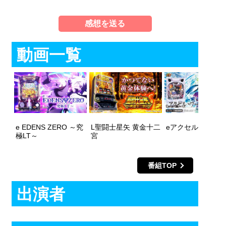
感想を送る
動画一覧
e EDENS ZERO ～究
L聖闘士星矢 黄金十二
eアクセル・ワー
極LT～
宮
番組TOP
出演者