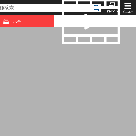
パチ
動画