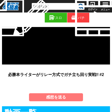
コ
新
ラ
スロ
パチ
着
ム
必勝本ライターがリレー方式でガチ立ち回り実戦!! #2
感想を送る