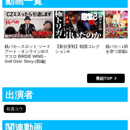
動画一覧
銭バカ～スロット ソード
【新台実戦】戦国コレク
銭バカ～L戦
アート・オンラインII/ス
ション6
を穿つ宿焔の
マスロ BIRDIE WING -
Golf Girls' Story-(前編)
番組TOP
出演者
松真ユウ
関連動画