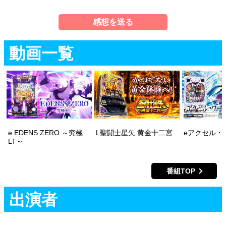
感想を送る
動画一覧
e EDENS ZERO ～究極
L聖闘士星矢 黄金十二宮
eアクセル・
LT～
番組TOP
出演者