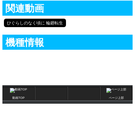
関連動画
ひぐらしのなく頃に 輪廻転生
機種情報
動画TOP
ページ上部
(C)辰巳出版