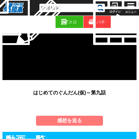
コ
新
ラ
スロ
パチ
着
ム
はじめてのぐんだん(仮)～第九話
感想を送る