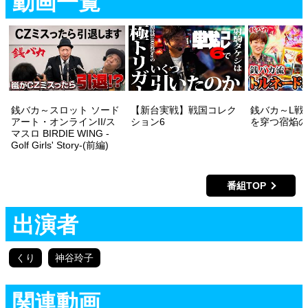
動画一覧
銭バカ～スロット ソード
【新台実戦】戦国コレク
銭バカ～L戦
アート・オンラインII/ス
ション6
を穿つ宿焔の
マスロ BIRDIE WING -
Golf Girls' Story-(前編)
番組TOP
出演者
くり
神谷玲子
関連動画