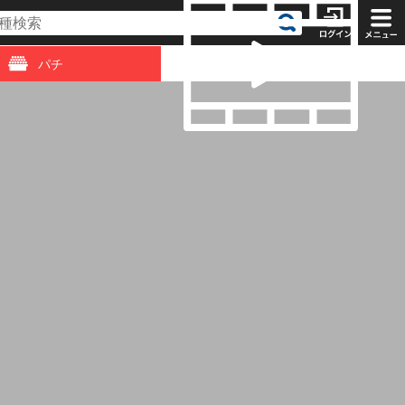
パチ
動画