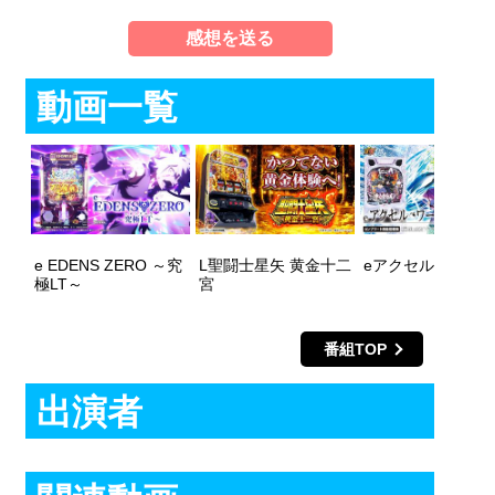
感想を送る
動画一覧
e EDENS ZERO ～究
L聖闘士星矢 黄金十二
eアクセル・ワー
極LT～
宮
番組TOP
出演者