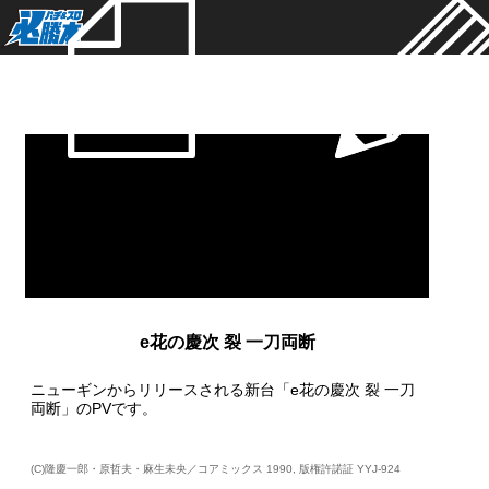
新着
e花の慶次 裂 一刀両断
ニューギンからリリースされる新台「e花の慶次 裂 一刀
両断」のPVです。
(C)隆慶一郎・原哲夫・麻生未央／コアミックス 1990, 版権許諾証 YYJ-924