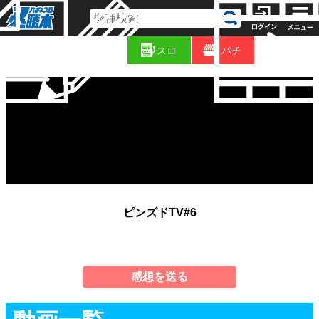
コ
新
ラ
スロ
パチ
着
ム
ピンズドTV#6
感想を送る