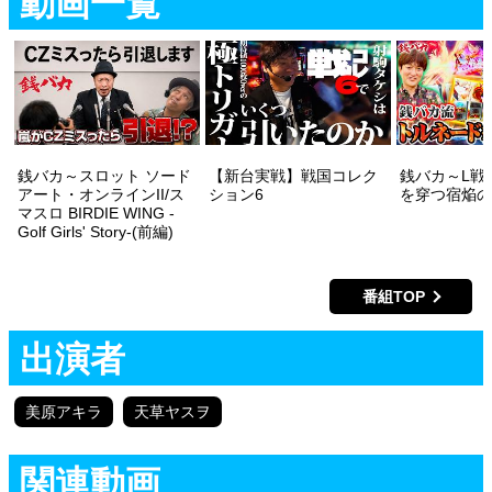
動画一覧
銭バカ～スロット ソード
【新台実戦】戦国コレク
銭バカ～L戦
アート・オンラインII/ス
ション6
を穿つ宿焔の
マスロ BIRDIE WING -
Golf Girls' Story-(前編)
番組TOP
出演者
美原アキラ
天草ヤスヲ
関連動画