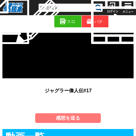
コ
新
ラ
スロ
パチ
着
ム
ジャグラー偉人伝#17
感想を送る