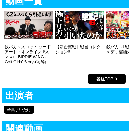
動画一覧
銭バカ～スロット ソード
【新台実戦】戦国コレク
銭バカ～L戦
アート・オンラインII/ス
ション6
を穿つ宿焔の
マスロ BIRDIE WING -
Golf Girls' Story-(前編)
番組TOP
出演者
若葉まいたけ
関連動画