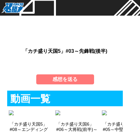
新着
「カチ盛り天国5」#03～先鋒戦(後半)
感想を送る
動画一覧
「カチ盛り天国5」
「カチ盛り天国6」
「カチ盛り天国6
#08～エンディング
#06～大将戦(前半)～
#05～中堅戦(後半