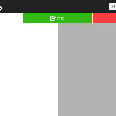
コラム
スロ
」
「カチ盛り天国6」
「カチ盛り天国6」
「カチ盛り天国6」
)～
#04～中堅戦(前半)～
#03～先鋒戦(後半)～
#01～オープニン