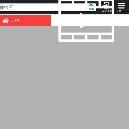
パチ
動画
「カチ盛り天国5」
「カチ盛り天国5」
「カチ盛り天国5」
グ～
#05～中堅戦(後半)
#02～先鋒戦(前半)
#04～中堅戦(前半)