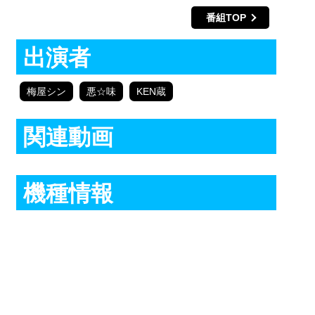
番組TOP
出演者
梅屋シン
悪☆味
KEN蔵
関連動画
機種情報