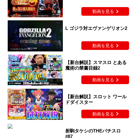
動画を見る
L ゴジラ対エヴァンゲリオン2
動画を見る
【新台解説】スマスロ とある
魔術の禁書目録2
動画を見る
【新台解説】スロット ワール
ドダイスター
動画を見る
射駒タケシのTHEパチスロ
#87