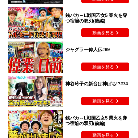
銭バカ～L戦国乙女5 業火を穿
つ宿焔の双刃(後編)
動画を見る
ジャグラー偉人伝#89
動画を見る
神谷玲子の新台は神ぱち!?#74
動画を見る
銭バカ～L戦国乙女5 業火を穿
つ宿焔の双刃(前編)
動画を見る