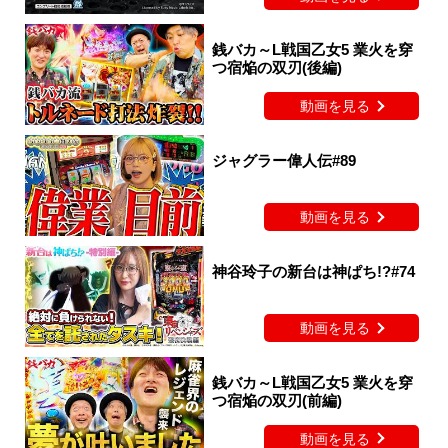
銭バカ～L戦国乙女5 業火を穿
つ宿焔の双刃(後編)
動画を見る
ジャグラー偉人伝#89
動画を見る
神谷玲子の新台は神ぱち!?#74
動画を見る
銭バカ～L戦国乙女5 業火を穿
つ宿焔の双刃(前編)
動画を見る