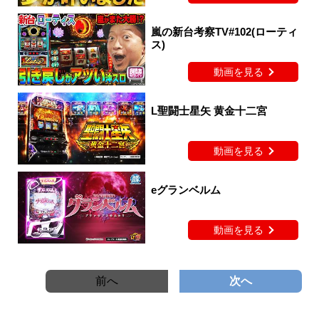
嵐の新台考察TV#102(ローティ
ス)
動画を見る
L聖闘士星矢 黄金十二宮
動画を見る
eグランベルム
動画を見る
前へ
次へ