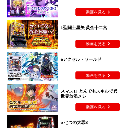
動画を見る
L聖闘士星矢 黄金十二宮
動画を見る
eアクセル・ワールド
動画を見る
スマスロ とんでもスキルで異
世界放浪メシ
動画を見る
e 七つの大罪3