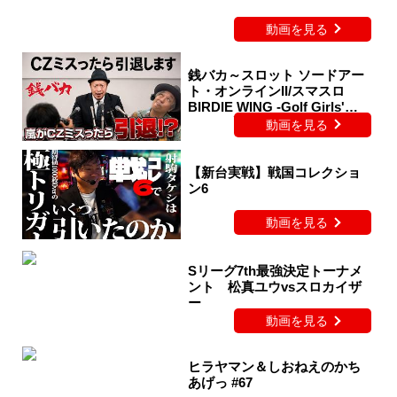
動画を見る
銭バカ～スロット ソードアー
ト・オンラインII/スマスロ
BIRDIE WING -Golf Girls'
Story-(前編)
動画を見る
【新台実戦】戦国コレクショ
ン6
動画を見る
Sリーグ7th最強決定トーナメ
ント 松真ユウvsスロカイザ
ー
動画を見る
ヒラヤマン＆しおねえのかち
あげっ #67