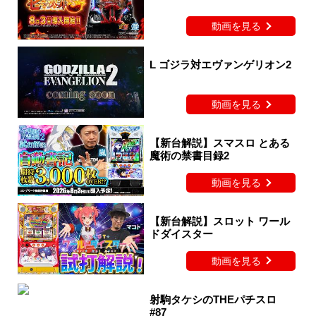
動画を見る
L ゴジラ対エヴァンゲリオン2
動画を見る
【新台解説】スマスロ とある
魔術の禁書目録2
動画を見る
【新台解説】スロット ワール
ドダイスター
動画を見る
射駒タケシのTHEパチスロ
#87