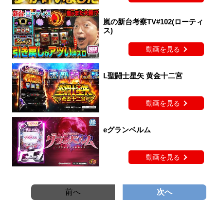
嵐の新台考察TV#102(ローティ
ス)
動画を見る
L聖闘士星矢 黄金十二宮
動画を見る
eグランベルム
動画を見る
前へ
次へ