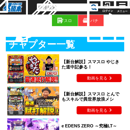
コ
新
ラ
スロ
パチ
着
ム
チャプター一覧
【新台解説】スマスロ やじき
た道中記参る！
動画を見る
【新台解説】スマスロ とんで
もスキルで異世界放浪メシ
動画を見る
e EDENS ZERO ～究極LT～