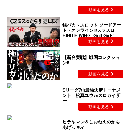
動画を見る
銭バカ～スロット ソードアー
ト・オンラインII/スマスロ
BIRDIE WING -Golf Girls'
Story-(前編)
動画を見る
【新台実戦】戦国コレクショ
ン6
動画を見る
Sリーグ7th最強決定トーナメ
ント 松真ユウvsスロカイザ
ー
動画を見る
ヒラヤマン＆しおねえのかち
あげっ #67