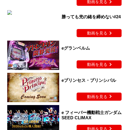
動画を見る
勝っても兜の緒を締めない#24
動画を見る
eグランベルム
動画を見る
eプリンセス・プリンシパル
動画を見る
e フィーバー機動戦士ガンダム
SEED CLIMAX
動画を見る