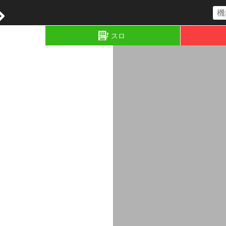
コラム
スロ