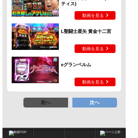
ティス)
動画を見る
L聖闘士星矢 黄金十二宮
動画を見る
eグランベルム
動画を見る
前へ
次へ