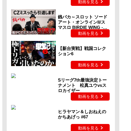
動画を見る
銭バカ～スロット ソード
アート・オンラインII/ス
マスロ BIRDIE WING -
Golf Girls' Story-(前編)
動画を見る
【新台実戦】戦国コレク
ション6
動画を見る
Sリーグ7th最強決定トー
ナメント 松真ユウvsス
ロカイザー
動画を見る
ヒラヤマン＆しおねえの
かちあげっ #67
動画を見る