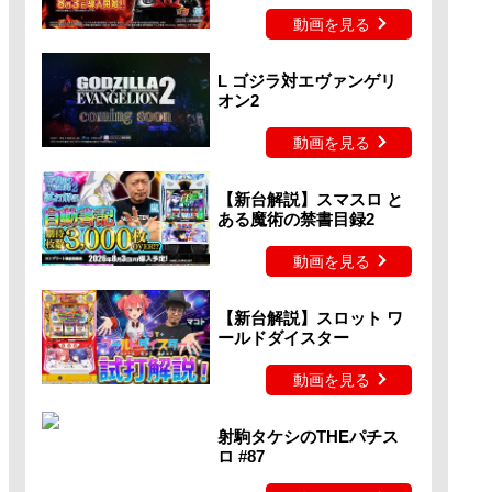
動画を見る
L ゴジラ対エヴァンゲリ
オン2
動画を見る
【新台解説】スマスロ と
ある魔術の禁書目録2
動画を見る
【新台解説】スロット ワ
ールドダイスター
動画を見る
射駒タケシのTHEパチス
ロ #87