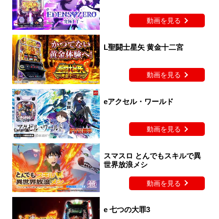
動画を見る
L聖闘士星矢 黄金十二宮
動画を見る
eアクセル・ワールド
動画を見る
スマスロ とんでもスキルで異
世界放浪メシ
動画を見る
e 七つの大罪3