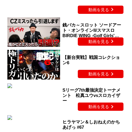
動画を見る
銭バカ～スロット ソードアー
ト・オンラインII/スマスロ
BIRDIE WING -Golf Girls'
Story-(前編)
動画を見る
【新台実戦】戦国コレクショ
ン6
動画を見る
Sリーグ7th最強決定トーナメ
ント 松真ユウvsスロカイザ
ー
動画を見る
ヒラヤマン＆しおねえのかち
あげっ #67