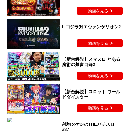
動画を見る
L ゴジラ対エヴァンゲリオン2
動画を見る
【新台解説】スマスロ とある
魔術の禁書目録2
動画を見る
【新台解説】スロット ワール
ドダイスター
動画を見る
射駒タケシのTHEパチスロ
#87