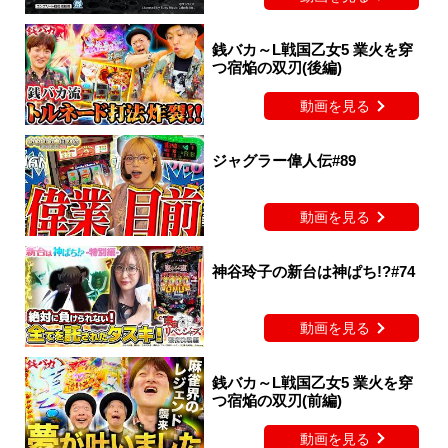
銭バカ～L戦国乙女5 業火を穿
つ宿焔の双刃(後編)
動画を見る
ジャグラー偉人伝#89
動画を見る
神谷玲子の新台は神ぱち!?#74
動画を見る
銭バカ～L戦国乙女5 業火を穿
つ宿焔の双刃(前編)
動画を見る