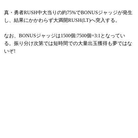
真・勇者RUSH中大当りの約75%でBONUSジャッジが発生
し、結果にかかわらず大満開RUSH(LT)へ突入する。
なお、BONUSジャッジは1500個:7500個=3:1となってい
る。振り分け次第では短時間での大量出玉獲得も夢ではな
いぞ!