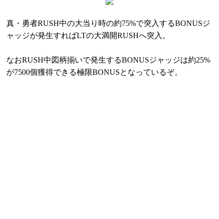
真・勇者RUSH中の大当り時の約75%で突入するBONUSジ
ャッジが発生すればLTの大満開RUSHへ突入。
なおRUSH中図柄揃いで発生するBONUSジャッジは約25%
が7500個獲得できる極限BONUSとなっているぞ。