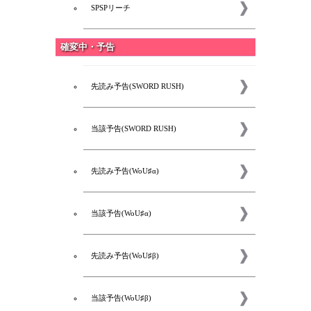
SPSPリーチ
確変中・予告
先読み予告(SWORD RUSH)
当該予告(SWORD RUSH)
先読み予告(WoU♯α)
当該予告(WoU♯α)
先読み予告(WoU♯β)
当該予告(WoU♯β)