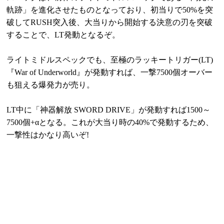
軌跡」を進化させたものとなっており、初当りで50%を突
破してRUSH突入後、大当りから開始する決意の刃を突破
することで、LT発動となるぞ。
ライトミドルスペックでも、至極のラッキートリガー(LT)
『War of Underworld』が発動すれば、一撃7500個オーバー
も狙える爆発力が売り。
LT中に「神器解放 SWORD DRIVE」が発動すれば1500～
7500個+αとなる。これが大当り時の40%で発動するため、
一撃性はかなり高いぞ!