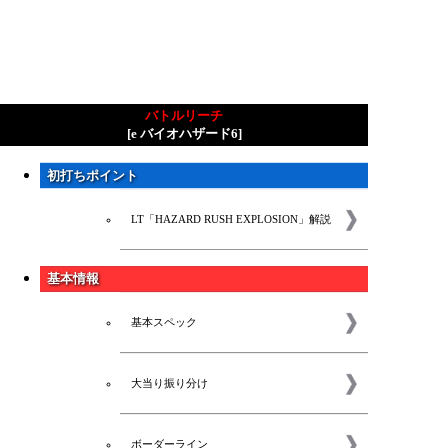
バトルリーチ
[e バイオハザード6]
初打ちポイント
LT「HAZARD RUSH EXPLOSION」解説
基本情報
基本スペック
大当り振り分け
ボーダーライン