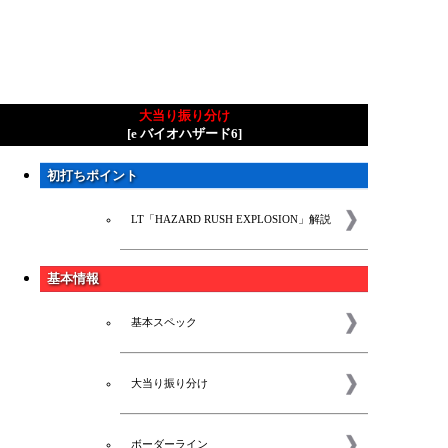
大当り振り分け
[e バイオハザード6]
初打ちポイント
LT「HAZARD RUSH EXPLOSION」解説
基本情報
基本スペック
大当り振り分け
ボーダーライン