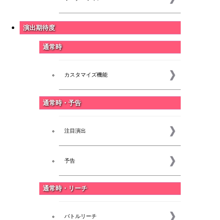
演出期待度
通常時
カスタマイズ機能
通常時・予告
注目演出
予告
通常時・リーチ
バトルリーチ