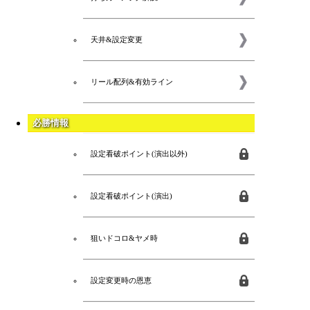
天井&設定変更
リール配列&有効ライン
必勝情報
設定看破ポイント(演出以外)
設定看破ポイント(演出)
狙いドコロ&ヤメ時
設定変更時の恩恵