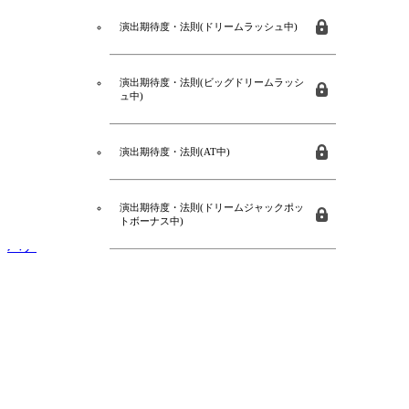
演出期待度・法則(ドリームラッシュ中)
演出期待度・法則(ビッグドリームラッシ
ュ中)
演出期待度・法則(AT中)
演出期待度・法則(ドリームジャックポッ
トボーナス中)
パチ