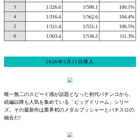
1/326.6
1/599.1
100.1%
3
1/316.4
1/562.6
104.4%
4
1/311.4
1/551.1
106.5%
5
1/303.4
1/536.2
111.3%
6
2026年5月11日導入
唯一無二のスピード感が話題となった初代パチンコから、
続編以降も人気を集めている「ビッグドリーム」シリー
ズ。その最新作は業界初のメダルプッシャーとパチスロの
融合だ!