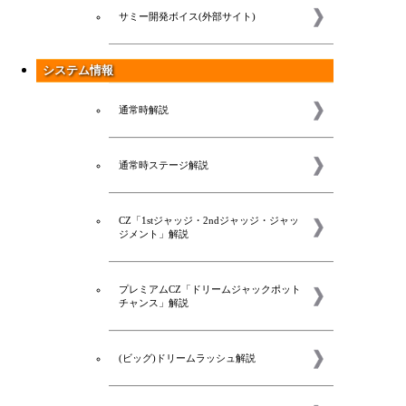
サミー開発ボイス(外部サイト)
システム情報
通常時解説
通常時ステージ解説
CZ「1stジャッジ・2ndジャッジ・ジャッ
ジメント」解説
プレミアムCZ「ドリームジャックポット
チャンス」解説
(ビッグ)ドリームラッシュ解説