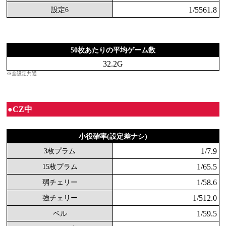
1/5561.8
設定6
50枚あたりの平均ゲーム数
32.2G
※全設定共通
●CZ中
小役確率(設定差ナシ)
1/7.9
3枚プラム
1/65.5
15枚プラム
1/58.6
弱チェリー
1/512.0
強チェリー
1/59.5
ベル