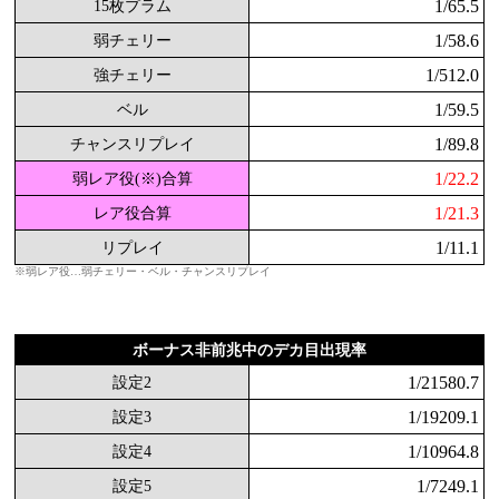
1/65.5
15枚プラム
1/58.6
弱チェリー
1/512.0
強チェリー
1/59.5
ベル
1/89.8
チャンスリプレイ
1/22.2
弱レア役(※)合算
1/21.3
レア役合算
1/11.1
リプレイ
※弱レア役…弱チェリー・ベル・チャンスリプレイ
ボーナス非前兆中のデカ目出現率
1/21580.7
設定2
1/19209.1
設定3
1/10964.8
設定4
1/7249.1
設定5