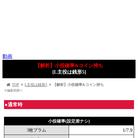
動画
【解析】小役確率&コイン持ち
[L主役は銭形5]
TOP
L主役は銭形5
【解析】小役確率&コイン持ち
※編集部調べ
●通常時
小役確率(設定差ナシ)
1/7.9
3枚プラム