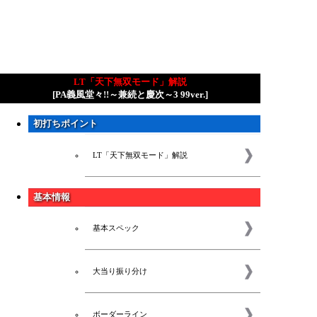
LT「天下無双モード」解説
[PA義風堂々!!～兼続と慶次～3 99ver.]
初打ちポイント
LT「天下無双モード」解説
基本情報
基本スペック
大当り振り分け
ボーダーライン