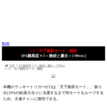
動画
LT「天下無双モード」解説
[PA義風堂々!!～兼続と慶次～3 99ver.]
TOP
PA義風堂々!!～兼続と慶次～3 99ver.
LT「天下無双モード」解説
本機のラッキートリガー(LT)は「天下無双モード」。振り
分け6%の転落大当りに当選するまで同モードをループする
ため、大連チャンに期待できる。