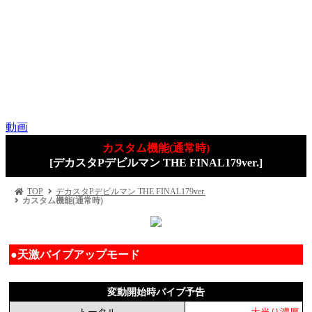
動画
カスタム機能(通常時)
[デカスタPデビルマン THE FINAL179ver.]
TOP
デカスタPデビルマン THE FINAL179ver.
カスタム機能(通常時)
●天激バイブアップモード
変動開始時バイブ予告