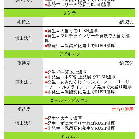
●
非発生→リーチ発展でRUSH濃厚
ダンテ
約33%
期待度
●
発生→大当りでRUSH濃厚
●
発生→マルチラインリーチ発展で大当り濃
演出法則
厚
●
非発生→保留変化発生でRUSH濃厚
デビルマン
約75%
期待度
●
発生で中SP以上濃厚
●
非発生→中SP以上発展でRUSH濃厚
演出法則
●
発生→あみだくじチャンス・ストーリーリ
ーチ・マルチラインリーチ発展で大当り濃厚
●
非発生→保留変化発生でRUSH濃厚
ゴールドデビルマン
期待度
大当り濃厚
●
発生で大当り濃厚
演出法則
●
発生せずに大当りすればRUSH濃厚
●
非発生→保留変化発生でRUSH濃厚
ミカエル