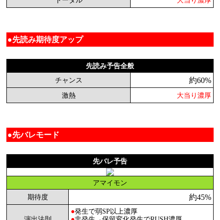
トータル
大当り濃厚
●先読み期待度アップ
先読み予告全般
約60%
チャンス
激熱
大当り濃厚
●先バレモード
先バレ予告
アマイモン
約45%
期待度
●
発生で弱SP以上濃厚
演出法則
●
非発生→保留変化発生でRUSH濃厚