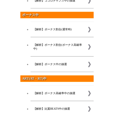
【解析】ココロチャンス中の抽選
ボーナス中
【解析】ボーナス割合(通常時)
【解析】ボーナス割合(ボーナス高確率
中)
【解析】ボーナス中の抽選
ART(AT・RT)中
コラム
【解析】ボーナス高確率中の抽選
【解析】比翼BEATS中の抽選