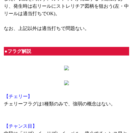
り、発生時は右リールにストレリチア図柄を狙おう(左・中
リールは適当打ちでOK)。
なお、上記以外は適当打ちで問題ない。
●フラグ解説
【チェリー】
チェリーフラグは1種類のみで、強弱の概念はない。
【チャンス目】