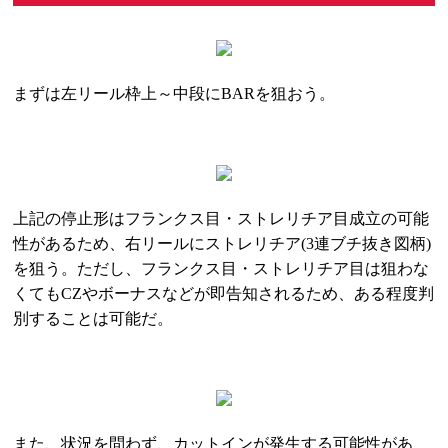
まずは左リール枠上～中段にBARを狙おう。
上記の停止形はフランクス目・ストレリチア目成立の可能
性があるため、右リールにストレリチア(3連ブチ抜き図柄)
を狙う。ただし、フランクス目・ストレリチア目は狙わな
くてもCZやボーナスなどが即告知されるため、ある程度判
別することは可能だ。
また、状況を問わず、カットインが発生する可能性があ