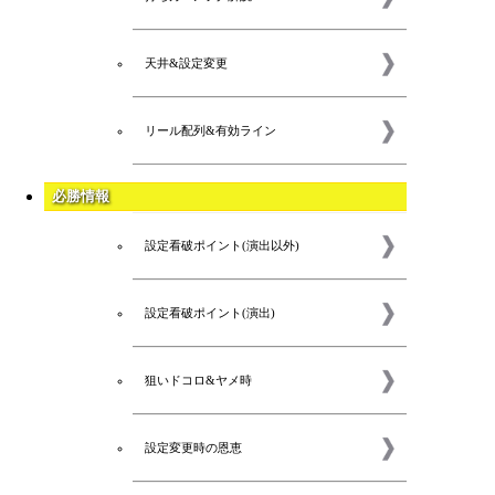
天井&設定変更
リール配列&有効ライン
必勝情報
設定看破ポイント(演出以外)
設定看破ポイント(演出)
狙いドコロ&ヤメ時
設定変更時の恩恵