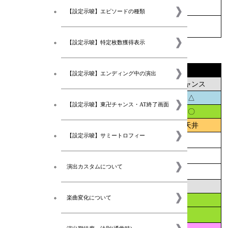
●
1周期で天井
天国
●
初当たり時のAT当選期待度アップ
【設定示唆】エピソードの種類
●
初当たり時はAT濃厚
特殊
●
ポイント振り分けが500pt以外均等
【設定示唆】特定枚数獲得表示
モード別の初当たり当選期待度
【設定示唆】エンディング中の演出
周期数
モードA
モードB
チャンス
1周期目
◎
△
△
【設定示唆】東卍チャンス・AT終了画面
2周期目
△
〇
〇
3周期目
〇
◎
天井
【設定示唆】サミートロフィー
4周期目
〇
〇
5周期目
〇
〇
演出カスタムについて
6周期目
天井
天井
周期数
天国
特殊
楽曲変化について
1周期目
天井
〇
2周期目
〇