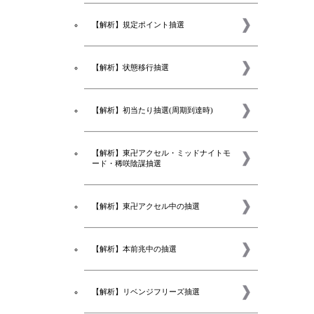
【解析】規定ポイント抽選
【解析】状態移行抽選
【解析】初当たり抽選(周期到達時)
【解析】東卍アクセル・ミッドナイトモ
ード・稀咲陰謀抽選
【解析】東卍アクセル中の抽選
【解析】本前兆中の抽選
スロ
【解析】リベンジフリーズ抽選