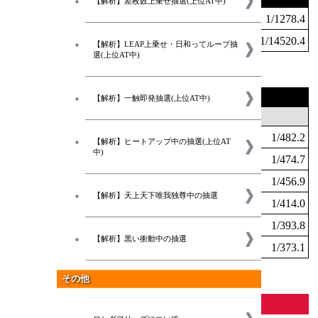
【解析】差枚数上乗せ抽選(上位AT中)
1/1278.4
ミッドナイトモード
1/14520.4
稀咲陰謀
【解析】LEAP上乗せ・日和ってループ抽
選(上位AT中)
初当たり・AT「東卍ラッシュ」確率
【解析】一触即発抽選(上位AT中)
設定
初当たり
AT
1/282.4
1/482.2
1
【解析】ヒートアップ中の抽選(上位AT
中)
1/279.5
1/474.7
2
1/272.2
1/456.9
3
【解析】天上天下唯我独尊中の抽選
1/255.8
1/414.0
4
1/249.1
1/393.8
5
【解析】黒い衝動中の抽選
1/240.1
1/373.1
6
その他
●モードについて