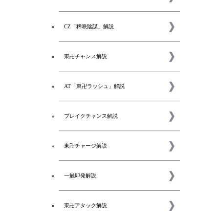
CZ「稀咲陰謀」解説
東卍チャンス解説
AT「東卍ラッシュ」解説
ブレイクチャンス解説
東卍チャージ解説
一触即発解説
東卍アタック解説