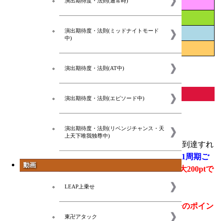
演出期待度・法則(通常時)
3周期目
◎
4周期目
〇
演出期待度・法則(ミッドナイトモード
5周期目
△
中)
6周期目
天井
※△＜〇＜◎の順に期待できる
演出期待度・法則(AT中)
●周期について
演出期待度・法則(エピソード中)
演出期待度・法則(リベンジチャンス・天
上天下唯我独尊中)
通常時は毎ゲーム1～20pt獲得し、規定ポイントに到達すれ
ば前兆ステージ「決戦前夜」に移行(=周期到達)。
1周期ご
動画
とのポイント上限は最大500pt
だが、
1周期目は最大200ptで
周期到達
となるぞ。
LEAP上乗せ
なお、ポイントの概念はAT中にも存在し、
余剰分のポイン
東卍アタック
トはAT中に引き継がれる
ぞ。