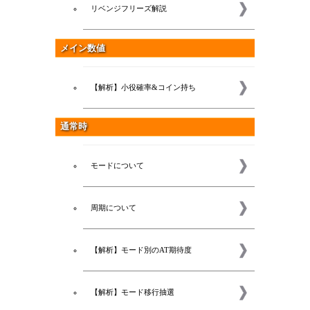
リベンジフリーズ解説
メイン数値
【解析】小役確率&コイン持ち
通常時
モードについて
周期について
コラム
【解析】モード別のAT期待度
【解析】モード移行抽選