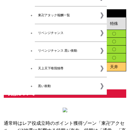
規定ポイントの目安(2周期目以降)
東卍アタック報酬一覧
規定ポイン
モードA
モードB
チャンス
特殊
ト
リベンジチャンス
100pt
〇
△
〇
〇
200pt
△
〇
△
〇
300pt
◎
天井
◎
〇
リベンジチャンス 黒い衝動
400pt
△
△
〇
500pt
天井
天井
天井
天上天下唯我独尊
※△＜〇＜◎の順に期待できる
黒い衝動
●状態について
通常時はレア役成立時のポイント獲得ゾーン「東卍アクセ