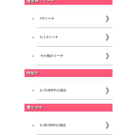
通常時・リーチ
VSリーチ
G-1.0リーチ
その他のリーチ
時短中
G-TURN中の演出
電サポ中
G-RUSH中の演出