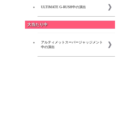
ULTIMATE G-RUSH中の演出
大当たり中
アルティメットスーパージャッジメント
中の演出