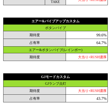
TAKE
エアー&バイブアップカスタム
ボタンバイブ
99.6%
期待度
64.7%
占有率
エアー&ボタンバイブ(レインボー)
期待度
大当り+RUSH濃厚
GJモードカスタム
GJランプ点灯
期待度
大当り+RUSH濃厚
43.7%
占有率