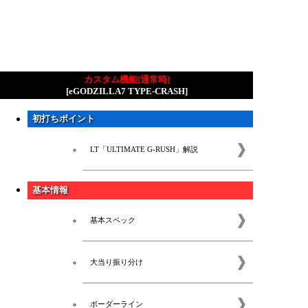
カスタム機能[通常時]
[eGODZILLA7 TYPE-CRASH]
初打ちポイント
LT「ULTIMATE G-RUSH」解説
基本情報
基本スペック
大当り振り分け
ボーダーライン