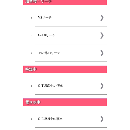
通常時・リーチ
VSリーチ
G-1.0リーチ
その他のリーチ
時短中
G-TURN中の演出
電サポ中
G-RUSH中の演出