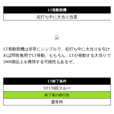
LT発動契機
右打ち中に大当り当選
LT発動契機は非常にシンプルで、右打ち中に大当りを引け
れば問答無用でLT発動。もちろん、LTが発動する大当りで
2000個以上を獲得する可能性もあるぞ。
LT終了条件
ST170回スルー
終了後の移行先
通常時