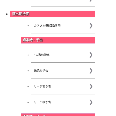
演出期待度
カスタム機能[通常時]
通常時・予告
4大激熱演出
先読み予告
リーチ前予告
リーチ後予告