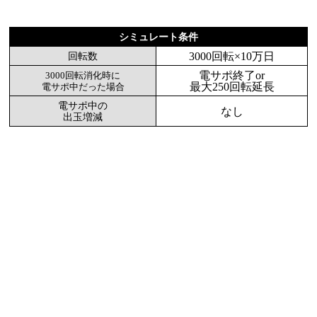
シミュレート条件
3000回転×10万日
回転数
電サポ終了or
3000回転消化時に
最大250回転延長
電サポ中だった場合
電サポ中の
なし
出玉増減