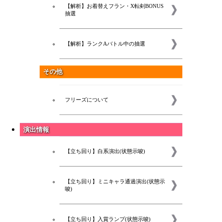
【解析】お着替えフラン・X転剣BONUS
抽選
【解析】ランクAバトル中の抽選
その他
フリーズについて
演出情報
【立ち回り】白系演出(状態示唆)
【立ち回り】ミニキャラ通過演出(状態示
スロ
唆)
【立ち回り】入賞ランプ(状態示唆)