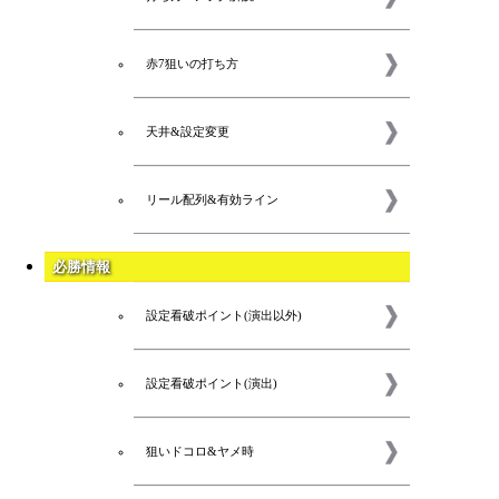
赤7狙いの打ち方
天井&設定変更
リール配列&有効ライン
必勝情報
設定看破ポイント(演出以外)
設定看破ポイント(演出)
狙いドコロ&ヤメ時