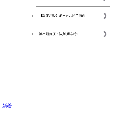
【設定示唆】ボーナス終了画面
演出期待度・法則(通常時)
新着