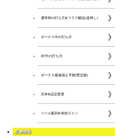
通常時の打ち方&フラグ解説(逆押し)
ボーナス中の打ち方
BT中の打ち方
ボーナス最速揃え手順(暫定版)
天井&設定変更
リール配列&有効ライン
必勝情報