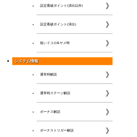
設定看破ポイント(演出以外)
設定看破ポイント(演出)
狙いドコロ&ヤメ時
システム情報
通常時解説
通常時ステージ解説
ボーナス解説
ボーナストリガー解説