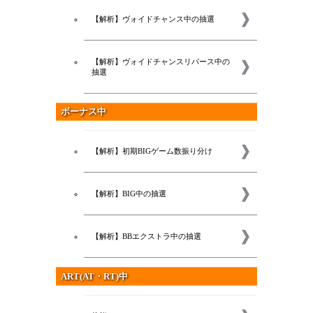
【解析】ヴォイドチャンス中の抽選
【解析】ヴォイドチャンスリバース中の
抽選
ボーナス中
【解析】初期BIGゲーム数振り分け
【解析】BIG中の抽選
【解析】BBエクストラ中の抽選
スロ
ART(AT・RT)中