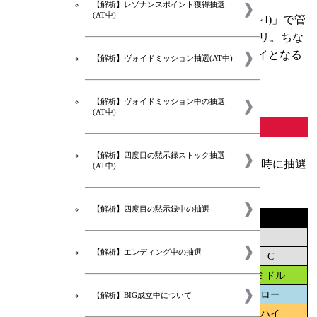
【解析】レゾナンスポイント獲得抽選
(AT中)
なお、ステータスは全部で9種類ある「マップ(A～I)」で管
理されており、セットごとに切り替わる可能性アリ。ちな
みに、AT7セット目と15セット目以降は必ずSPハイとなる
【解析】ヴォイドミッション抽選(AT中)
ぞ。
【解析】ヴォイドミッション中の抽選
(AT中)
●ステータスマップ選択抽選
【解析】四度目の黙示録ストック抽選
ステータスマップの詳細は下記の通りで、AT開始時に抽選
(AT中)
される。
【解析】四度目の黙示録中の抽選
ステータスマップ一覧
マップ
セット数
【解析】エンディング中の抽選
A
B
C
1セット目
ミドル
ミドル
ミドル
2セット目
ロー
ロー
ロー
【解析】BIG成立中について
3セット目
ハイ
ハイ
ハイ