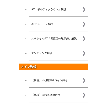
AT「ギルティクラウン」解説
AT中ステージ解説
スペシャルAT「四度目の黙示録」解説
エンディング解説
メイン数値
【解析】小役確率&コイン持ち
【解析】同時当選期待度