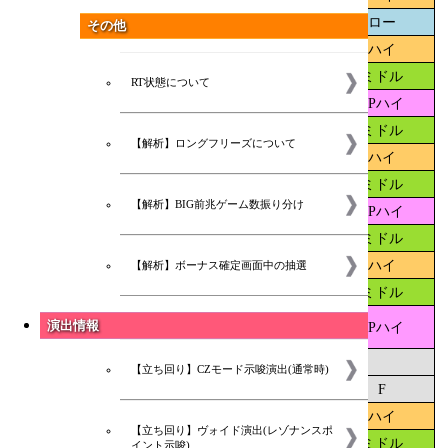
4セット目
ロー
ロー
ロー
その他
5セット目
ミドル
ミドル
ハイ
6セット目
ロー
ロー
ミドル
RT状態について
7セット目
SPハイ
SPハイ
SPハイ
8セット目
ロー
ロー
ミドル
【解析】ロングフリーズについて
9セット目
ミドル
SPハイ
ハイ
10セット目
ロー
ハイ
ミドル
【解析】BIG前兆ゲーム数振り分け
11セット目
ハイ
SPハイ
SPハイ
12セット目
ロー
ハイ
ミドル
13セット目
ミドル
SPハイ
ハイ
【解析】ボーナス確定画面中の抽選
14セット目
ロー
ハイ
ミドル
15セット目以
演出情報
SPハイ
SPハイ
SPハイ
降
マップ
【立ち回り】CZモード示唆演出(通常時)
セット数
D
E
F
1セット目
ミドル
ミドル
ハイ
【立ち回り】ヴォイド演出(レゾナンスポ
2セット目
ロー
ロー
ミドル
イント示唆)