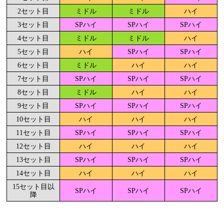
2セット目
ミドル
ミドル
ハイ
3セット目
SPハイ
SPハイ
SPハイ
4セット目
ミドル
ミドル
ハイ
5セット目
ハイ
SPハイ
SPハイ
6セット目
ミドル
ハイ
ハイ
7セット目
SPハイ
SPハイ
SPハイ
8セット目
ミドル
ハイ
ハイ
9セット目
SPハイ
SPハイ
SPハイ
10セット目
ハイ
ハイ
ハイ
11セット目
SPハイ
SPハイ
SPハイ
12セット目
ハイ
ハイ
ハイ
13セット目
SPハイ
SPハイ
SPハイ
14セット目
ハイ
ハイ
ハイ
15セット目以
SPハイ
SPハイ
SPハイ
降