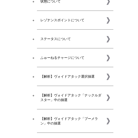
状態について
レゾナンスポイントについて
ステータスについて
ふゅーねるチャージについて
【解析】ヴォイドアタック選択抽選
パチ
【解析】ヴォイドアタック「ナックルダ
スター」中の抽選
【解析】ヴォイドアタック「ブーメラ
ン」中の抽選