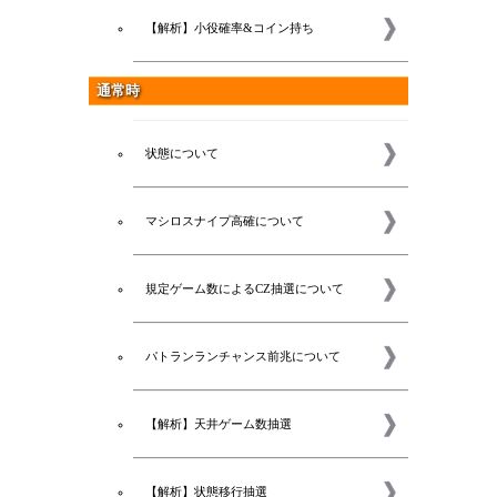
【解析】小役確率&コイン持ち
通常時
状態について
マシロスナイプ高確について
規定ゲーム数によるCZ抽選について
パトランランチャンス前兆について
新着
【解析】天井ゲーム数抽選
【解析】状態移行抽選