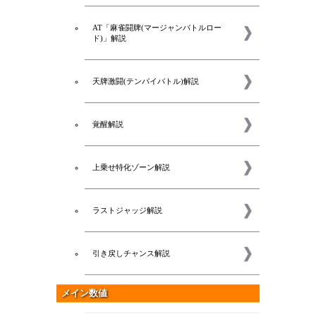
AT「麻雀闘牌(マージャンバトルロー
ド)」解説
天牌激闘(テンパイバトル)解説
覚醒解説
上乗せ特化ゾーン解説
ラストジャッジ解説
引き戻しチャンス解説
メイン数値