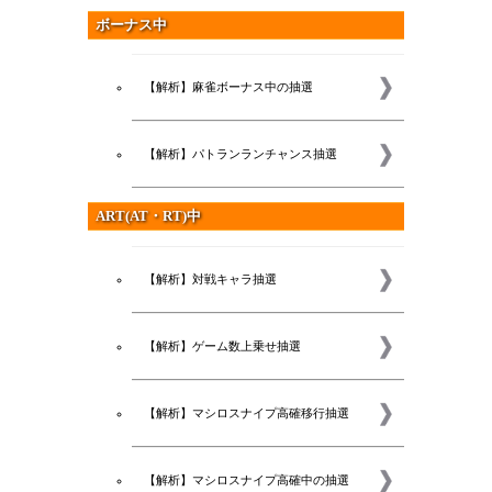
ボーナス中
【解析】麻雀ボーナス中の抽選
【解析】パトランランチャンス抽選
ART(AT・RT)中
【解析】対戦キャラ抽選
【解析】ゲーム数上乗せ抽選
スロ
【解析】マシロスナイプ高確移行抽選
【解析】マシロスナイプ高確中の抽選