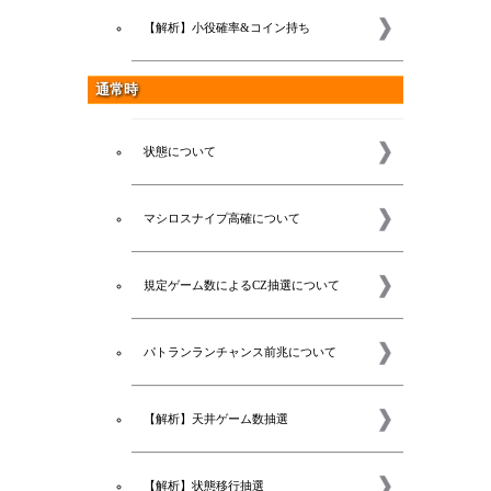
【解析】小役確率&コイン持ち
通常時
状態について
マシロスナイプ高確について
規定ゲーム数によるCZ抽選について
パトランランチャンス前兆について
新着
【解析】天井ゲーム数抽選
【解析】状態移行抽選