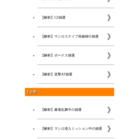
【解析】CZ抽選
【解析】マシロスナイプ高確移行抽選
【解析】ボーナス抽選
【解析】直撃AT抽選
CZ中
【解析】麻雀乱舞中の抽選
コラム
【解析】マシロ潜入ミッション中の抽選