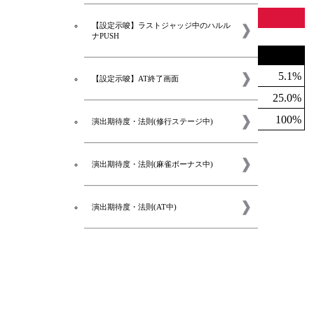
●CZ昇格抽選
【設定示唆】ラストジャッジ中のハルル
ナPUSH
成立役別のCZ昇格率
5.1%
弱チェリー・弱竹
【設定示唆】AT終了画面
25.0%
強チェリー・強竹・チャンス目
100%
テンパイ目
演出期待度・法則(修行ステージ中)
演出期待度・法則(麻雀ボーナス中)
演出期待度・法則(AT中)