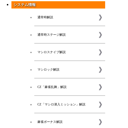
システム情報
通常時解説
通常時ステージ解説
マシロスナイプ解説
マシロック解説
CZ「麻雀乱舞」解説
CZ「マシロ潜入ミッション」解説
麻雀ボーナス解説