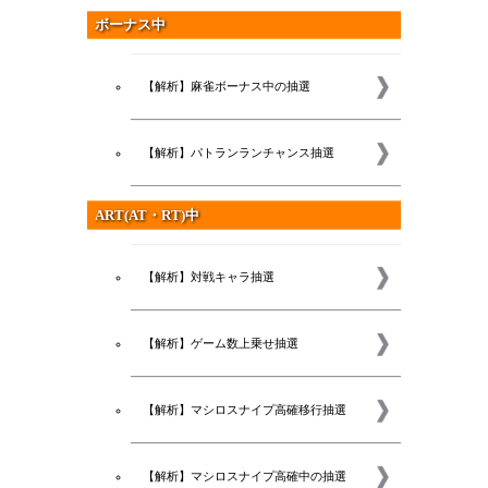
ボーナス中
【解析】麻雀ボーナス中の抽選
【解析】パトランランチャンス抽選
ART(AT・RT)中
【解析】対戦キャラ抽選
【解析】ゲーム数上乗せ抽選
スロ
【解析】マシロスナイプ高確移行抽選
【解析】マシロスナイプ高確中の抽選