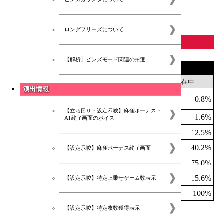
マシロ潜入ミッションに昇格する。
ロングフリーズについて
●CZ抽選
【解析】ピンズモード関連の抽選
成立役別のCZ当選率
成立役
通常滞在中
高確滞在中
演出情報
ベル・リプレイ・ハ
-
0.8%
ズレ
【立ち回り・設定示唆】麻雀ボーナス・
-
1.6%
弱チェリー
AT終了画面のボイス
-
12.5%
強チェリー
10.2%
40.2%
弱竹
【設定示唆】麻雀ボーナス終了画面
40.2%
75.0%
強竹
5.1%
15.6%
チャンス目
【設定示唆】特定上乗せゲーム数表示
100%
100%
テンパイ目
【設定示唆】特定枚数獲得表示