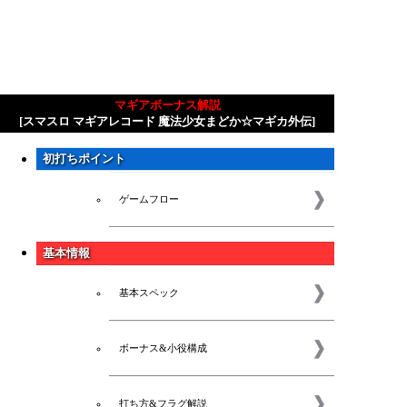
マギアボーナス解説
[スマスロ マギアレコード 魔法少女まどか☆マギカ外伝]
初打ちポイント
ゲームフロー
基本情報
基本スペック
ボーナス&小役構成
打ち方&フラグ解説