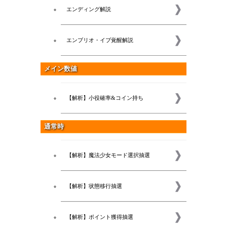
エンディング解説
エンブリオ・イブ覚醒解説
メイン数値
【解析】小役確率&コイン持ち
通常時
【解析】魔法少女モード選択抽選
新着
【解析】状態移行抽選
【解析】ポイント獲得抽選