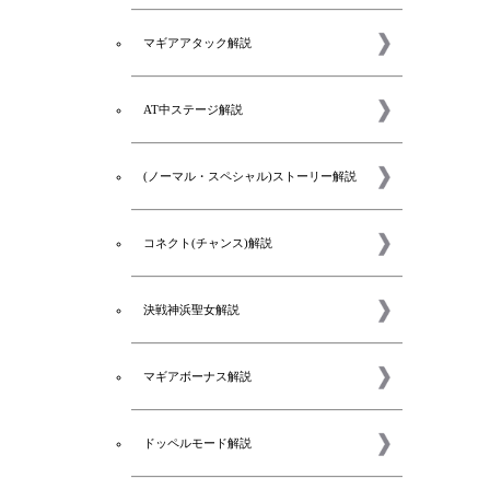
マギアアタック解説
AT中ステージ解説
(ノーマル・スペシャル)ストーリー解説
コネクト(チャンス)解説
決戦神浜聖女解説
マギアボーナス解説
ドッペルモード解説