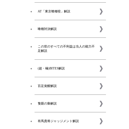
AT「東京喰種咬」解説
喰種対決解説
この世のすべての不利益は当人の能力不
足解説
(超・極)BITES解説
百足覚醒解説
隻眼の梟解説
有馬貴将ジャッジメント解説