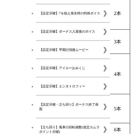
トビカガチ
プケプケ
BARボーナ
25G
2本
【設定示唆】7を狙え発生時の特殊ボイス
ス
ビシュテンゴ
バサルモス
【設定示唆】ボーナス入賞後のボイス
ベリオロス
3本
ゴシャハギ
40G
リオレウス
【設定示唆】早期討伐後ムービー
タマミツネ
赤7ボーナ
ス
ティガレックス
【設定示唆】アイルーおみくじ
4本
オロミドロ
50G
ヤツカダキ
【設定示唆】エンタトロフィー
ヌシ・リオレイア
奇しき赫耀のバルファル
70G
乱入
ク
【設定示唆・立ち回り】ボーナス終了画
5本
面
60G
マガイマガド
60G
紫7ボーナ
ヌシ・ジンオウガ
ス
百竜ノ淵源ナルハタタヒ
【立ち回り】風車の回転個数(規定カムラ
100G
6本
メ
ポイント示唆)