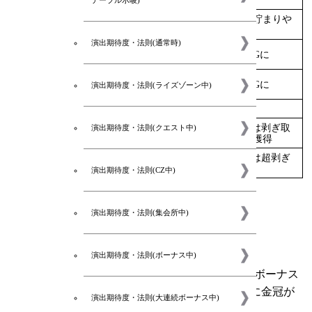
オロミドロ
特にナシ
テーブル示唆)
翔蟲高確率中にメーターが複数貯まりや
ヤツカダキ
すい
演出期待度・法則(通常時)
ヌシ・リオレ
討伐時は必ず剥ぎ取りチャンスGに
イア
奇しき赫耀の
乱入
討伐時は必ず剥ぎ取りチャンスGに
演出期待度・法則(ライズゾーン中)
バルファルク
マガイマガド
討伐成功期待度約66%
ヌシ・ジンオ
討伐成功期待度約66%。討伐時は剥ぎ取
演出期待度・法則(クエスト中)
紫7ボ
ウガ
りチャンスで大連続ボーナスを獲得
ーナス
百竜ノ淵源ナ
討伐成功期待度約72%。討伐時は超剥ぎ
ルハタタヒメ
取りチャンスGに
演出期待度・法則(CZ中)
演出期待度・法則(集会所中)
『金冠について』
演出期待度・法則(ボーナス中)
モンスター決定時は金冠抽選が行われ、当選時はボーナス
入賞後にPUSHボタンを押すとモンスター名の右に金冠が
演出期待度・法則(大連続ボーナス中)
出現。