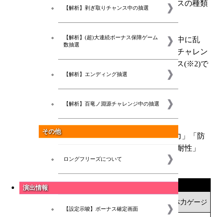
モンスターは全部で16体存在し、基本的にボーナスの種類
【解析】剥ぎ取りチャンス中の抽選
に応じてモンスターが出現する。
【解析】(超)大連続ボーナス保障ゲーム
また、「奇しき赫耀のバルファルク」はボーナス中に乱
数抽選
入、「百竜ノ淵源ナルハタタヒメ」は百竜ノ淵源チャレン
ジ(※1)成功後orロングフリーズの超大連続ボーナス(※2)で
【解析】エンディング抽選
出現する可能性があるぞ。
※1…詳細は別ページ「百竜ノ淵源チャレンジ解説」参照
※2…詳細は別ページ「(超)大連続ボーナス解説」参照
【解析】百竜ノ淵源チャレンジ中の抽選
その他
なお、PUSHボタンを押すとモンスターの「攻撃力」「防
御力」「素早さ」「毒耐性」「麻痺耐性」「睡眠耐性」
「転倒耐性」「得意ハンター」を確認できる。
ロングフリーズについて
モンスター別の保障ゲーム数&体力ゲージ
演出情報
保障ゲーム
ボーナス
モンスター
体力ゲージ
数
【設定示唆】ボーナス確定画面