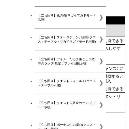
【立ち回り】紫の炎(マガイマガドモード
示唆)
モンスター別の特徴
ボーナ
モンスター
特徴
ス
【立ち回り】ステージチェンジ演出(クエ
トビカガチ
討伐時は剥ぎ取りチャンスGに期待できる
ストテーブル・マガイマガドモード示唆)
奇しき赫耀のバルファルクが乱入しやす
プケプケ
BARボ
い
ーナス
【立ち回り】アイルーだるま落とし失敗
ビシュテンゴ
部位破壊が発生しやすい
時のランプ(規定リプレイ回数示唆]
バサルモス
部位破壊時の報酬が剥ぎ取りチャンスGに
保障ゲーム数を15G以上残して討伐すると
ベリオロス
「百竜刀-千変万化MODE-」に突入
【立ち回り】クエストフィールド(クエス
トテーブル示唆)
ゴシャハギ
討伐時は剥ぎ取りチャンスGに期待できる
次回ボーナスのモンスターが「ヌシ・リ
リオレウス
オレイア」になりやすい
【立ち回り】クエスト失敗時のランプ(モ
ード示唆)
タマミツネ
部位破壊が発生しやすい
赤7ボ
ティガレック
ーナス
特にナシ
ス
【立ち回り】ボーナス中の楽曲(クエスト