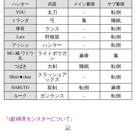
ハンター
武器
メイン蓄積
サブ蓄積
太刀
-
転倒
YOU
弓
毒
睡眠
ミランダ
ランス
-
転倒
隊長
狩猟笛
-
転倒
Lara
ハンマー
-
転倒
アッシュ
ライトボウガ
MG-滅-ワドウ
麻痺
毒
ン
丸
大剣
睡眠
転倒
つばき
スラッシュア
-
転倒
Mimi★chan
ックス
双剣
転倒
麻痺
HARUTO
ガンランス
-
転倒
ルーク
『(超)得意モンスターについて』