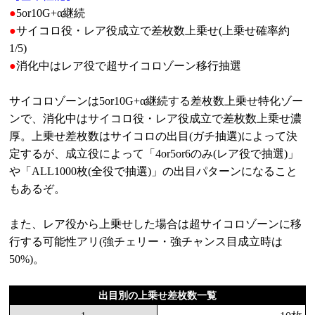
●
5or10G+α継続
●
サイコロ役・レア役成立で差枚数上乗せ(上乗せ確率約
1/5)
●
消化中はレア役で超サイコロゾーン移行抽選
サイコロゾーンは5or10G+α継続する差枚数上乗せ特化ゾー
ンで、消化中はサイコロ役・レア役成立で差枚数上乗せ濃
厚。上乗せ差枚数はサイコロの出目(ガチ抽選)によって決
定するが、成立役によって「4or5or6のみ(レア役で抽選)」
や「ALL1000枚(全役で抽選)」の出目パターンになること
もあるぞ。
また、レア役から上乗せした場合は超サイコロゾーンに移
行する可能性アリ(強チェリー・強チャンス目成立時は
50%)。
出目別の上乗せ差枚数一覧