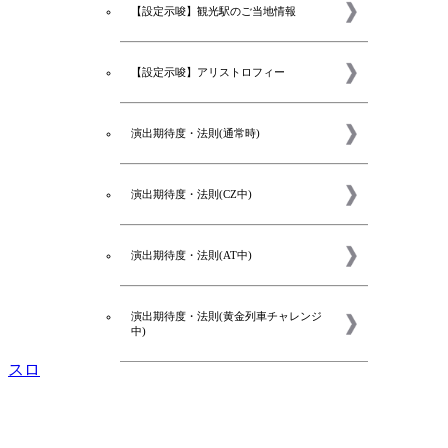
【設定示唆】観光駅のご当地情報
【設定示唆】アリストロフィー
演出期待度・法則(通常時)
演出期待度・法則(CZ中)
演出期待度・法則(AT中)
演出期待度・法則(黄金列車チャレンジ
中)
スロ