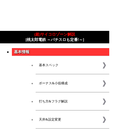
(超)サイコロゾーン解説
[桃太郎電鉄 ～パチスロも定番!～]
基本情報
基本スペック
ボーナス&小役構成
打ち方&フラグ解説
天井&設定変更