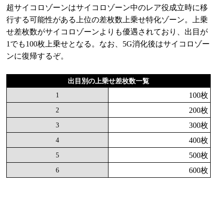
超サイコロゾーンはサイコロゾーン中のレア役成立時に移
行する可能性がある上位の差枚数上乗せ特化ゾーン。上乗
せ差枚数がサイコロゾーンよりも優遇されており、出目が
1でも100枚上乗せとなる。なお、5G消化後はサイコロゾー
ンに復帰するぞ。
出目別の上乗せ差枚数一覧
100枚
1
200枚
2
300枚
3
400枚
4
500枚
5
600枚
6