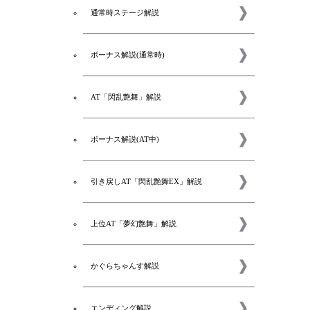
通常時ステージ解説
ボーナス解説(通常時)
AT「閃乱艶舞」解説
ボーナス解説(AT中)
引き戻しAT「閃乱艶舞EX」解説
上位AT「夢幻艶舞」解説
かぐらちゃんす解説
エンディング解説