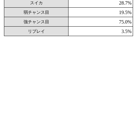
28.7%
スイカ
19.5%
弱チャンス目
75.0%
強チャンス目
3.5%
リプレイ