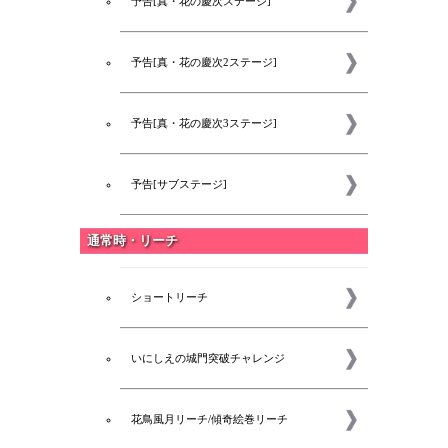
予告[真・花の慶次ステージ]
予告[真・花の慶次2ステージ]
予告[真・花の慶次3ステージ]
予告[サブステージ]
通常時・リーチ
ショートリーチ
いにしえの城門突破チャレンジ
花鳥風月リーチ/傾奇絵巻リーチ