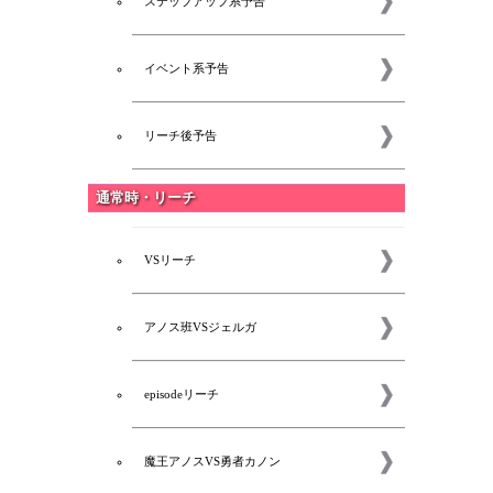
ステップアップ系予告
イベント系予告
リーチ後予告
通常時・リーチ
VSリーチ
アノス班VSジェルガ
episodeリーチ
魔王アノスVS勇者カノン