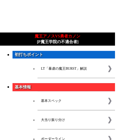
魔王アノスVS勇者カノン
[P魔王学院の不適合者]
初打ちポイント
LT「暴虐の魔王BURST」解説
基本情報
基本スペック
大当り振り分け
ボーダーライン