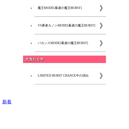
魔王MODE[暴虐の魔王BURST]
VS勇者カノンMODE[暴虐の魔王BURST]
バカンスMODE[暴虐の魔王BURST]
大当たり中
LIMITED BURST CHANCE中の演出
新着