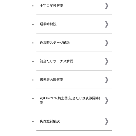
十字目変換解説
通常時解説
通常時ステージ解説
初当たりボーナス解説
伝導者の影解説
灰&#28976;騎士団(初当たり炎炎激闘)解
説
炎炎激闘解説