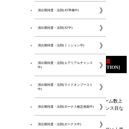
演出期待度・法則(AT準備中)
演出期待度・法則(AT中)
演出期待度・法則(ミッション中)
動画
【解析】BIG・エピソードボーナス中の抽選
演出期待度・法則(エアリアルチャンス
[スマスロ交響詩篇エウレカセブン4 HI-EVOLUTION]
中)
TOP
スマスロ交響詩篇エウレカセブン4 HI-EVOLUTION
【解析】BIG・エピソードボーナス中の抽選
演出期待度・法則(ライドオンブースト
※編集部調べ
中)
BIG・エピソードボーナス中はレア役成立時にゲーム数上
演出期待度・法則(ボーナス確定画面中)
乗せ抽選が行われ、強チェリー・強スイカ・チャンス目な
らゲーム数上乗せ濃厚となる。
演出期待度・法則(ボーナス中)