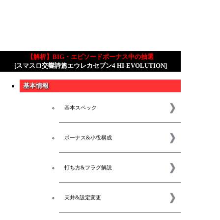
【解析】BIG・エピソードボーナス中の抽選
[スマスロ交響詩篇エウレカセブン4 HI-EVOLUTION]
基本情報
基本スペック
ボーナス&小役構成
打ち方&フラグ解説
天井&設定変更