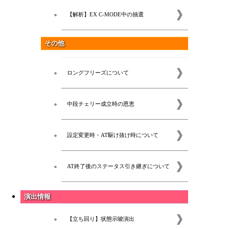
【解析】EX C-MODE中の抽選
その他
ロングフリーズについて
中段チェリー成立時の恩恵
設定変更時・AT駆け抜け時について
AT終了後のステータス引き継ぎについて
スロ
演出情報
【立ち回り】状態示唆演出